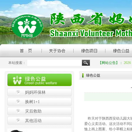
本站搜索：
【网站公告】：
20
绿色公益
妈妈环保林
换树1+1
灾后救助
昨天对于陕西西安幼儿园大班
其他活动
爱心义卖活动。这次活动不同
恤上画上图案、给小草帽上粘