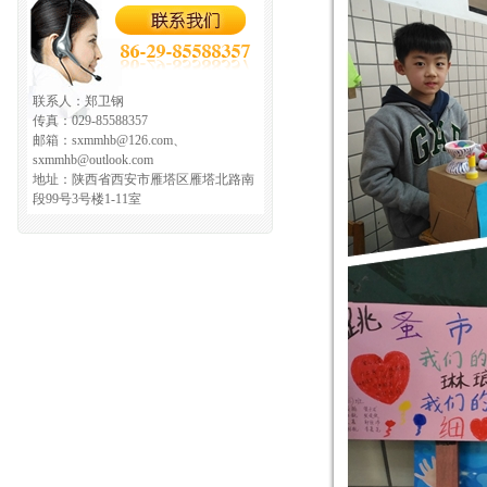
联系人：郑卫钢
传真：029-85588357
邮箱：sxmmhb@126.com、
sxmmhb@outlook.com
地址：陕西省西安市雁塔区雁塔北路南
段99号3号楼1-11室